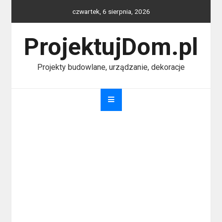
Skip
czwartek, 6 sierpnia, 2026
to
content
ProjektujDom.pl
Projekty budowlane, urządzanie, dekoracje