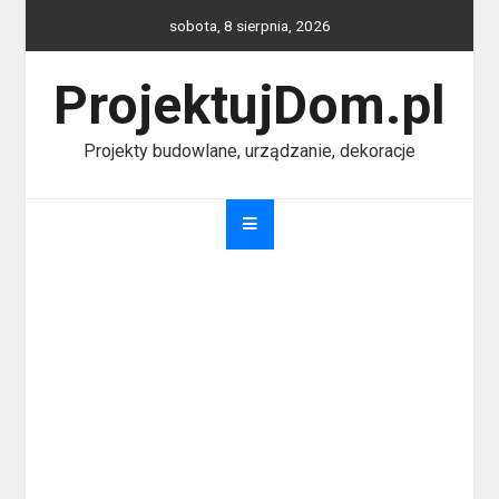
Skip
sobota, 8 sierpnia, 2026
to
content
ProjektujDom.pl
Projekty budowlane, urządzanie, dekoracje