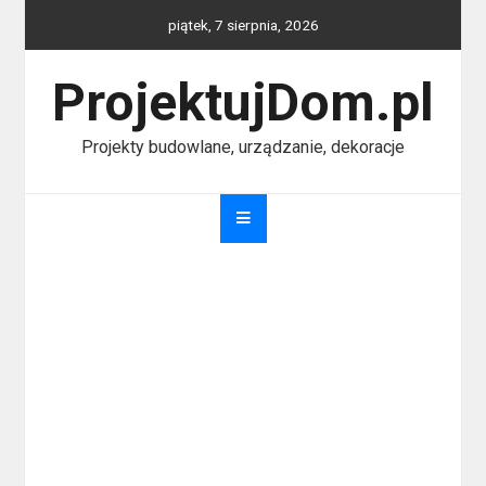
Skip
piątek, 7 sierpnia, 2026
to
content
ProjektujDom.pl
Projekty budowlane, urządzanie, dekoracje