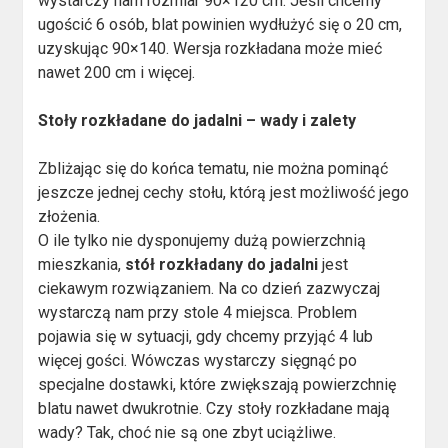
wystarczy nam rozmiar 90×120 cm. Jeśli chcemy
ugościć 6 osób, blat powinien wydłużyć się o 20 cm,
uzyskując 90×140. Wersja rozkładana może mieć
nawet 200 cm i więcej.
Stoły rozkładane do jadalni – wady i zalety
Zbliżając się do końca tematu, nie można pominąć
jeszcze jednej cechy stołu, którą jest możliwość jego
złożenia.
O ile tylko nie dysponujemy dużą powierzchnią
mieszkania,
stół rozkładany do jadalni
jest
ciekawym rozwiązaniem. Na co dzień zazwyczaj
wystarczą nam przy stole 4 miejsca. Problem
pojawia się w sytuacji, gdy chcemy przyjąć 4 lub
więcej gości. Wówczas wystarczy sięgnąć po
specjalne dostawki, które zwiększają powierzchnię
blatu nawet dwukrotnie. Czy stoły rozkładane mają
wady? Tak, choć nie są one zbyt uciążliwe.