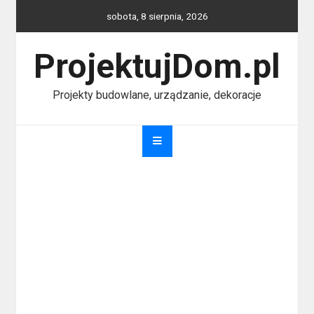
Skip
sobota, 8 sierpnia, 2026
to
content
ProjektujDom.pl
Projekty budowlane, urządzanie, dekoracje