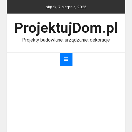
Skip
piątek, 7 sierpnia, 2026
to
content
ProjektujDom.pl
Projekty budowlane, urządzanie, dekoracje