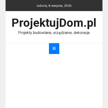
Skip
sobota, 8 sierpnia, 2026
to
content
ProjektujDom.pl
Projekty budowlane, urządzanie, dekoracje