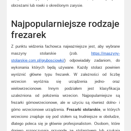
obrzeżami lub rowki o określonym zarysie.
Najpopularniejsze rodzaje
frezarek
Z punktu widzenia fachowca najważniejsze jest, aby wybrane
maszyny stolarskie (zob.
https://maszyny-
stolarskie.com.pl/grubosciowki/
) odpowiadały zadaniom, do
wykonania których będą używane. Każdy stolarz powinien
wyróżnić główne typu frezarek. W zależności od liczbę
wrzecion wyróżnia się urządzenia jedno- oraz
wielowrzecionowe. Innym podziałem jest klasyfikacja
uzależniona od położenia wrzecion. Najpopularniejsze są
frezarki górnowrzecionowe, ale w użyciu są również dolno- i
górno wrzecionowe urządzenia.
Frezarki stolarskie
, w których
wrzeciono znajduje się pod stołem są trudniejsze w obsłudze,
dlatego poleca się je głównie profesjonalistom. Osobom, które
dopiero rozpoczynają przygodę ze stolarstwem lub szukają