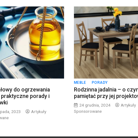
MEBLE
PORADY
ałowy do ogrzewania
Rodzinna jadalnia – o czy
praktyczne porady i
pamiętać przy jej projekt
wki
24 grudnia, 2024
Artykuły
Sponsorowane
opada, 2023
Artykuły
wane