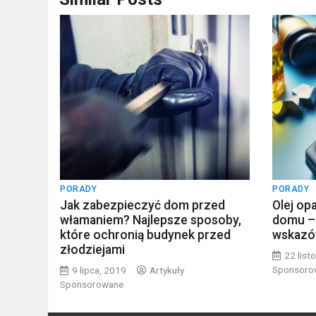
PORADY
PORADY
Jak zabezpieczyć dom przed
Olej op
włamaniem? Najlepsze sposoby,
domu – 
które ochronią budynek przed
wskazó
złodziejami
22 list
Sponsoro
9 lipca, 2019
Artykuły
Sponsorowane