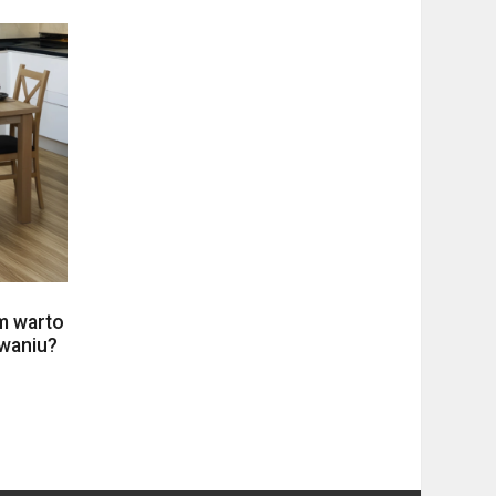
m warto
owaniu?