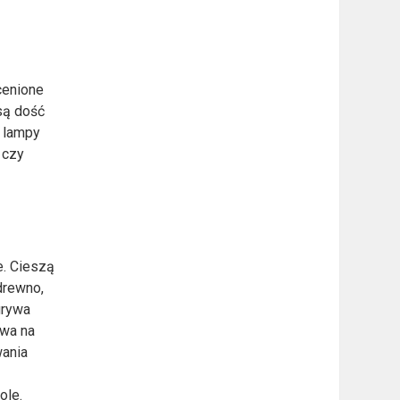
cenione
są dość
, lampy
 czy
e. Cieszą
drewno,
grywa
ywa na
wania
ole.