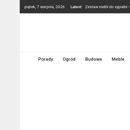
Skip
piątek, 7 sierpnia, 2026
Latest:
Zestaw mebli do sypialni
to
Jak zadbać o ogród przy
content
Oświetlenie LED w praktyc
każdego wnętrza?
Neuroarchitektura w domo
biochemię mózgu i redukc
Porady
Ogród
Jak urządzić pokój nastol
Budowa
Meble
aranżacji