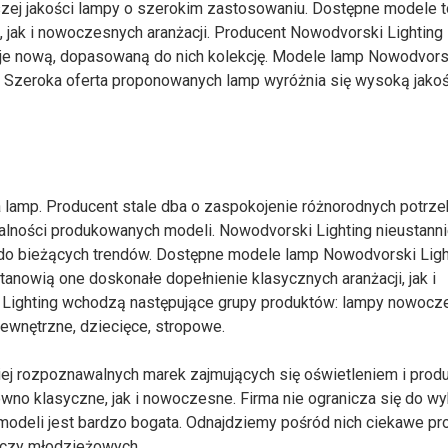
szej jakości lampy o szerokim zastosowaniu. Dostępne modele t
 jak i nowoczesnych aranżacji. Producent Nowodvorski Lighting 
nuje nową, dopasowaną do nich kolekcję. Modele lamp Nowodvors
 Szeroka oferta proponowanych lamp wyróżnia się wysoką jakoś
 lamp. Producent stale dba o zaspokojenie różnorodnych potrze
onalności produkowanych modeli. Nowodvorski Lighting nieustann
do bieżących trendów. Dostępne modele lamp Nowodvorski Ligh
tanowią one doskonałe dopełnienie klasycznych aranżacji, jak i
 Lighting wchodzą następujące grupy produktów: lampy nowocz
zewnętrzne, dziecięce, stropowe.
iej rozpoznawalnych marek zajmujących się oświetleniem i prod
ówno klasyczne, jak i nowoczesne. Firma nie ogranicza się do wy
 modeli jest bardzo bogata. Odnajdziemy pośród nich ciekawe pr
h czy młodzieżowych.