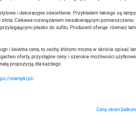
tylowe i dekoracyjne oświetlenie. Przykładem takiego są lamp
o złota. Ciekawa rozwiązaniem niezabierającym pomieszczeniu
przylegającymi płasko do sufitu. Producent oferuje również la
.
sign i świetna cena, to cechy, którymi można w skrócie opisać l
gactwo oferty, przystępne ceny i szerokie możliwości użytkow
nałą propozycją dla każdego.
tps://elampki.pl/
.
Ceny okien balko