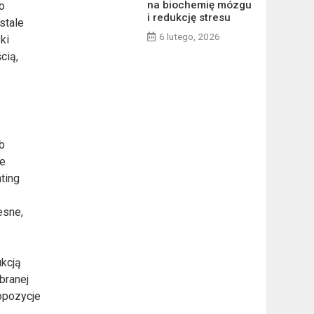
na biochemię mózgu
o
i redukcję stresu
stale
6 lutego, 2026
ki
cią,
b
ie
ting
esne,
ukcją
branej
opozycje