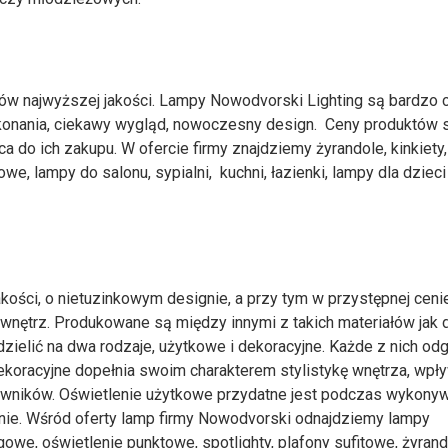
ów najwyższej jakości. Lampy Nowodvorski Lighting są bardzo 
konania, ciekawy wygląd, nowoczesny design. Ceny produktów 
ęca do ich zakupu. W ofercie firmy znajdziemy żyrandole, kinkiety
e, lampy do salonu, sypialni, kuchni, łazienki, lampy dla dzieci
ości, o nietuzinkowym designie, a przy tym w przystępnej ceni
wnętrz. Produkowane są między innymi z takich materiałów jak 
dzielić na dwa rodzaje, użytkowe i dekoracyjne. Każde z nich od
ekoracyjne dopełnia swoim charakterem stylistykę wnętrza, wpł
kowników. Oświetlenie użytkowe przydatne jest podczas wykony
ątanie. Wśród oferty lamp firmy Nowodvorski odnajdziemy lampy
owe, oświetlenie punktowe, spotlighty, plafony sufitowe, żyrand