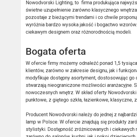
Nowodvorski Lighting, to firma produkująca najwyż
świetne uzupełnienie zarówno klasycznego wnętrza,
pozostaje z bieżącymi trendami i co chwile propo
wyróżnia bardzo wysoka jakość i bogactwo wzorów.
ciekawym designem oraz różnorodnością modeli.
Bogata oferta
W ofercie firmy możemy odnaleźć ponad 1,5 tysiąca
klientów, zarówno w zakresie designu, jak i funkcj
modyfikuje dostępny asortyment, dostosowując go 
stwarzają nieograniczone możliwości aranżacyjne. S
nowoczesnych wnętrz. W skład oferty Nowodvorski
punktowe, z giętego szkła, łazienkowe, klasyczne, 
Producent Nowodvorski należy do jednej z najbardz
lamp w Polsce. W ofercie znajdują się produkty zar
stylistyki. Dostępność zróżnicowanych i ciekawych
zarówno do salonów, kuchni, jak i pokoi dziecięcyc