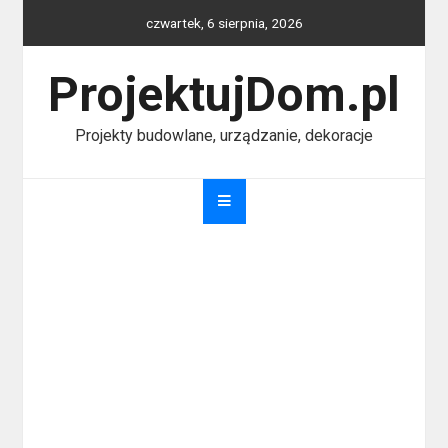
Skip
czwartek, 6 sierpnia, 2026
to
content
ProjektujDom.pl
Projekty budowlane, urządzanie, dekoracje