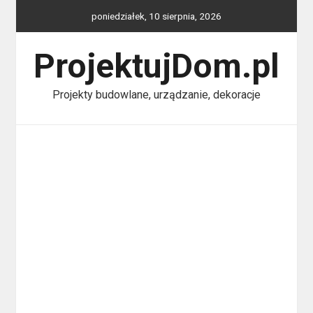
Skip
poniedziałek, 10 sierpnia, 2026
to
content
ProjektujDom.pl
Projekty budowlane, urządzanie, dekoracje