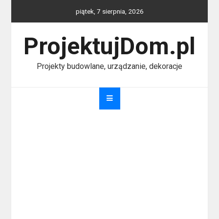
Skip
piątek, 7 sierpnia, 2026
to
content
ProjektujDom.pl
Projekty budowlane, urządzanie, dekoracje