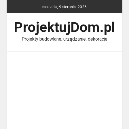
Skip
niedziela, 9 sierpnia, 2026
to
content
ProjektujDom.pl
Projekty budowlane, urządzanie, dekoracje