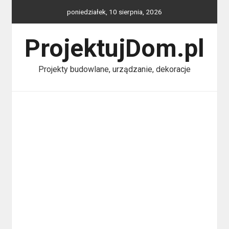
Skip
poniedziałek, 10 sierpnia, 2026
to
content
ProjektujDom.pl
Projekty budowlane, urządzanie, dekoracje