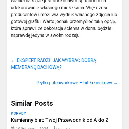
Grafika na szkle jest doskonałym sposobem na
udekorowanie własnego mieszkania. Większość
producentów umożliwia wydruk własnego zdjęcia lub
gotowej grafiki. Warto jednak przemyśleć taką opcję,
która sprawi, że dekoracja ścienna w domu będzie
naprawdę jedyna w swoim rodzaju.
←
EKSPERT RADZI: JAK WYBRAĆ DOBRĄ
MEMBRANĘ DACHOWĄ?
Płytki patchworkowe – hit łazienkowy
→
Similar Posts
PORADY
Kamienny blat: Twój Przewodnik od A do Z
19 listopada, 2024
redakcja