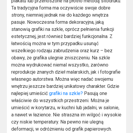
plakatu lub przenoszone na płótno metodą sitodruku.
Ta tradycyjna forma ma oczywiście swoje dobre
strony, niemniej jednak nie do każdego wnętrza
pasuje. Nowoczesna forma dekoracyjna, jaką
stanowią grafiki na szkle, oprócz pełnienia funkcji
estetycznej, jest również bardziej funkcjonalna. Z
łatwością można w tym przypadku usunąć
wszelkiego rodzaju zabrudzenia oraz kurz – bez
obawy, że grafika ulegnie zniszczeniu. Na szkle
można wydrukować niemal wszystko, zarówno
reprodukcje znanych dzieł malarskich, jak i fotografie
własnego autorstwa. Można więc nadać swojemu
wnętrzu jeszcze bardziej unikatowy charakter. Gdzie
najlepiej umieścić
grafiki na szkle?
Pasują one
właściwie do wszystkich przestrzeni. Można je
umieścić w korytarzu, w kuchni lub jadalni, w salonie,
a nawet w łazience. Nie straszna im wilgoć i wysokie
czy niskie temperatury. Na pewno nie ulegną
deformacji, w odróżnieniu od grafik papierowych.