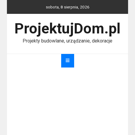
Skip
sobota, 8 sierpnia, 2026
to
content
ProjektujDom.pl
Projekty budowlane, urządzanie, dekoracje