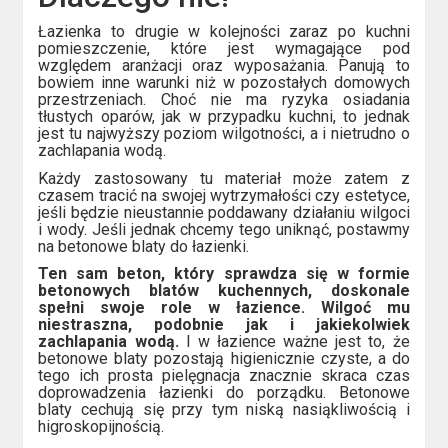
Łazienka to drugie w kolejności zaraz po kuchni
pomieszczenie, które jest wymagające pod
względem aranżacji oraz wyposażania. Panują to
bowiem inne warunki niż w pozostałych domowych
przestrzeniach. Choć nie ma ryzyka osiadania
tłustych oparów, jak w przypadku kuchni, to jednak
jest tu najwyższy poziom wilgotności, a i nietrudno o
zachlapania wodą.
Każdy zastosowany tu materiał może zatem z
czasem tracić na swojej wytrzymałości czy estetyce,
jeśli będzie nieustannie poddawany działaniu wilgoci
i wody. Jeśli jednak chcemy tego uniknąć, postawmy
na betonowe blaty do łazienki.
Ten sam beton, który sprawdza się w formie
betonowych blatów kuchennych, doskonale
spełni swoje role w łazience. Wilgoć mu
niestraszna, podobnie jak i jakiekolwiek
zachlapania wodą.
I w łazience ważne jest to, że
betonowe blaty pozostają higienicznie czyste, a do
tego ich prosta pielęgnacja znacznie skraca czas
doprowadzenia łazienki do porządku. Betonowe
blaty cechują się przy tym niską nasiąkliwością i
higroskopijnością.