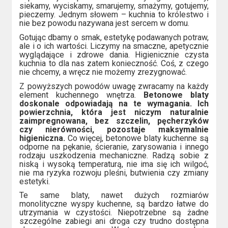
siekamy, wyciskamy, smarujemy, smażymy, gotujemy,
pieczemy. Jednym słowem – kuchnia to królestwo i
nie bez powodu nazywana jest sercem w domu.
Gotując dbamy o smak, estetykę podawanych potraw,
ale i o ich wartości. Liczymy na smaczne, apetycznie
wyglądające i zdrowe dania. Higienicznie czysta
kuchnia to dla nas zatem konieczność. Coś, z czego
nie chcemy, a wręcz nie możemy zrezygnować.
Z powyższych powodów uwagę zwracamy na każdy
element kuchennego wnętrza.
Betonowe blaty
doskonale odpowiadają na te wymagania. Ich
powierzchnia, która jest niczym naturalnie
zaimpregnowana, bez szczelin, pęcherzyków
czy nierówności, pozostaje maksymalnie
higieniczna.
Co więcej, betonowe blaty kuchenne są
odporne na pękanie, ścieranie, zarysowania i innego
rodzaju uszkodzenia mechaniczne. Radzą sobie z
niską i wysoką temperaturą, nie ima się ich wilgoć,
nie ma ryzyka rozwoju pleśni, butwienia czy zmiany
estetyki.
Te same blaty, nawet dużych rozmiarów
monolityczne wyspy kuchenne, są bardzo łatwe do
utrzymania w czystości. Niepotrzebne są żadne
szczególne zabiegi ani droga czy trudno dostępna