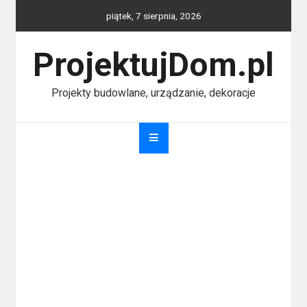
Skip
piątek, 7 sierpnia, 2026
to
content
ProjektujDom.pl
Projekty budowlane, urządzanie, dekoracje