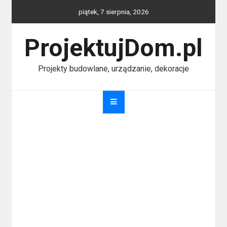
Skip
piątek, 7 sierpnia, 2026
to
content
ProjektujDom.pl
Projekty budowlane, urządzanie, dekoracje