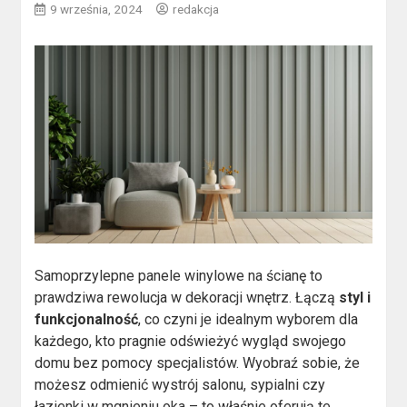
9 września, 2024
redakcja
Samoprzylepne panele winylowe na ścianę to
prawdziwa rewolucja w dekoracji wnętrz. Łączą
styl i
funkcjonalność
, co czyni je idealnym wyborem dla
każdego, kto pragnie odświeżyć wygląd swojego
domu bez pomocy specjalistów. Wyobraź sobie, że
możesz odmienić wystrój salonu, sypialni czy
łazienki w mgnieniu oka – to właśnie oferują te