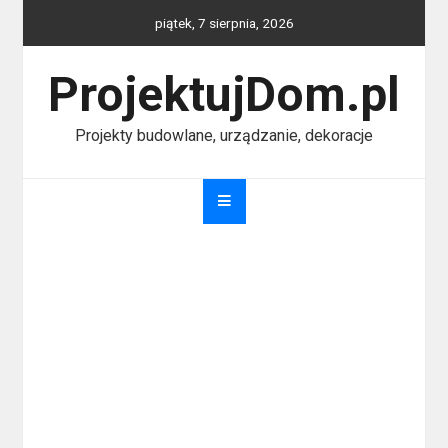
Skip
piątek, 7 sierpnia, 2026
to
content
ProjektujDom.pl
Projekty budowlane, urządzanie, dekoracje