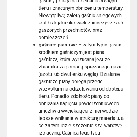
gaśnicy polega na odcinaniu dostępu
tlenu i znacznym obniżeniu temperatury.
Niewątpliwą zaletą gaśnic śniegowych
jest brak jakichkolwiek zanieczyszczeń
gaszonych przedmiotów oraz
pomieszczeń.
gaśnice pianowe –
w tym typie gaśnic
środkiem gaśniczym jest piana
gaśnicza, która wyrzucana jest ze
zbiornika za pomocą sprężonego gazu
(azotu lub dwutlenku węgla). Działanie
gaśnicze piany polega przede
wszystkim na odizolowaniu od dostępu
tlenu. Ponadto zdolność piany do
obniżania napięcia powierzchniowego
umożliwia wyciekającej z niej wodzie
lepsze wnikanie w strukturę materiału, a
co za tym idzie szczelniejszą warstwę
izolacyjną. Gaśnica tego typu