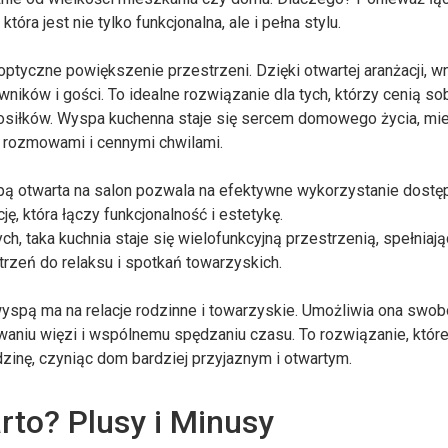
óra jest nie tylko funkcjonalna, ale i pełna stylu.
optyczne powiększenie przestrzeni. Dzięki otwartej aranżacji, w
mowników i gości. To idealne rozwiązanie dla tych, którzy cenią sob
osiłków. Wyspa kuchenna staje się sercem domowego życia, mi
ię rozmowami i cennymi chwilami.
spą otwarta na salon pozwala na efektywne wykorzystanie dostę
ję, która łączy funkcjonalność i estetykę.
, taka kuchnia staje się wielofunkcyjną przestrzenią, spełniaj
trzeń do relaksu i spotkań towarzyskich.
wyspą ma na relacje rodzinne i towarzyskie. Umożliwia ona swo
niu więzi i wspólnemu spędzaniu czasu. To rozwiązanie, które
odzinę, czyniąc dom bardziej przyjaznym i otwartym.
rto? Plusy i Minusy