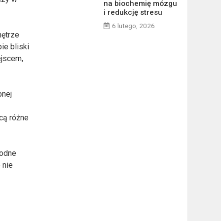
na biochemię mózgu
i redukcję stresu
6 lutego, 2026
nętrze
ie bliski
ejscem,
pnej
ącą różne
bodne
 nie