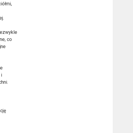
iółmi,
j.
iezwykle
ne, co
jne
ne
i
hni.
cję