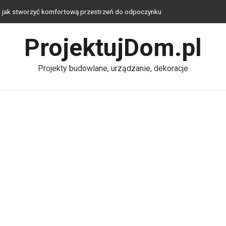
 – jak stworzyć komfortową przestrzeń do odpoczynku
kupowanym domu? Plany i prace
ProjektujDom.pl
e: techniczne, dekoracyjne i uniwersalne – jak wybrać lampę do
Projekty budowlane, urządzanie, dekoracje
wym zaciszu: Jak świadoma aranżacja przestrzeni wpływa na
ę stresu
atka w 2026 roku? Strefa snu, nauki i przechowywania w jednej