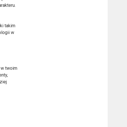
rakteru.
ki takim
logii w
m w twoim
enty,
ziej