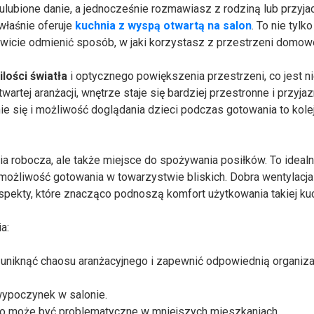
ulubione danie, a jednocześnie rozmawiasz z rodziną lub przyjac
właśnie oferuje
kuchnia z wyspą otwartą na salon
. To nie tylko
kowicie odmienić sposób, w jaki korzystasz z przestrzeni domowe
ilości światła
i optycznego powiększenia przestrzeni, co jest n
rtej aranżacji, wnętrze staje się bardziej przestronne i przyjaz
e się i możliwość doglądania dzieci podczas gotowania to kole
a robocza, ale także miejsce do spożywania posiłków. To ideal
możliwość gotowania w towarzystwie bliskich. Dobra wentylacja 
spekty, które znacząco podnoszą komfort użytkowania takiej kuc
a:
uniknąć chaosu aranżacyjnego i zapewnić odpowiednią organiza
wypoczynek w salonie.
 co może być problematyczne w mniejszych mieszkaniach.