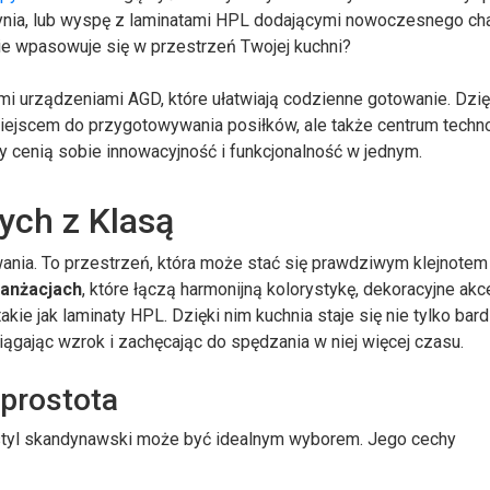
nia, lub wyspę z laminatami HPL dodającymi nowoczesnego cha
ie wpasowuje się w przestrzeń Twojej kuchni?
i urządzeniami AGD, które ułatwiają codzienne gotowanie. Dzię
miejscem do przygotowywania posiłków, ale także centrum techno
rzy cenią sobie innowacyjność i funkcjonalność w jednym.
ych z Klasą
owania. To przestrzeń, która może stać się prawdziwym klejnote
ranżacjach
, które łączą harmonijną kolorystykę, dekoracyjne akc
akie jak laminaty HPL. Dzięki nim kuchnia staje się nie tylko bard
ciągając wzrok i zachęcając do spędzania w niej więcej czasu.
 prostota
i, styl skandynawski może być idealnym wyborem. Jego cechy