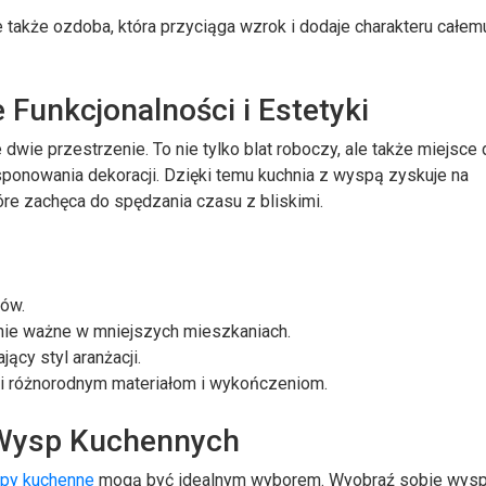
e także ozdoba, która przyciąga wzrok i dodaje charakteru całem
Funkcjonalności i Estetyki
 dwie przestrzenie. To nie tylko blat roboczy, ale także miejsce
ponowania dekoracji. Dzięki temu kuchnia z wyspą zyskuje na
tóre zachęca do spędzania czasu z bliskimi.
ków.
nie ważne w mniejszych mieszkaniach.
ący styl aranżacji.
ki różnorodnym materiałom i wykończeniom.
 Wysp Kuchennych
py kuchenne
mogą być idealnym wyborem. Wyobraź sobie wysp