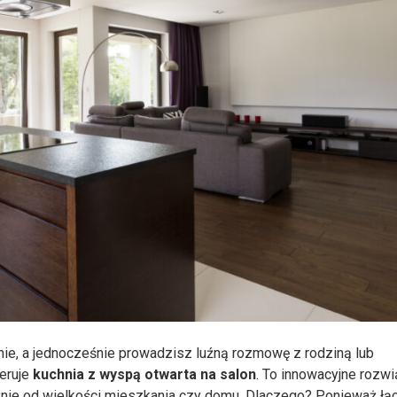
ie, a jednocześnie prowadzisz luźną rozmowę z rodziną lub
feruje
kuchnia z wyspą otwarta na salon
. To innowacyjne rozwi
żnie od wielkości mieszkania czy domu. Dlaczego? Ponieważ łą