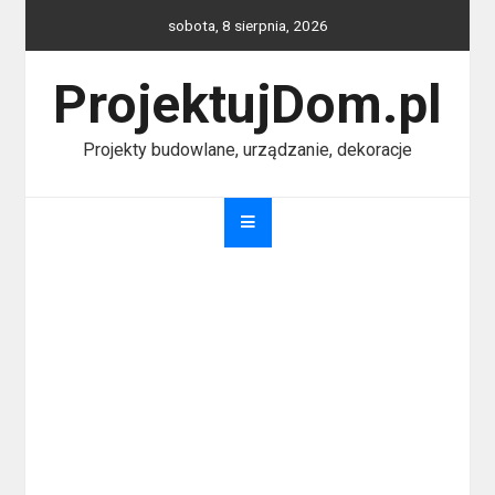
Skip
sobota, 8 sierpnia, 2026
to
content
ProjektujDom.pl
Projekty budowlane, urządzanie, dekoracje